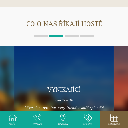
CO O NÁS ŘÍKAJÍ HOSTÉ
VYNIKAJÍCÍ
did
17-Zář-2018
"
Es war alles bestens!
"
e
O NÁS
KONTAKT
LOKALITA
NABÍDKY
REZERVACE
Anonymní host