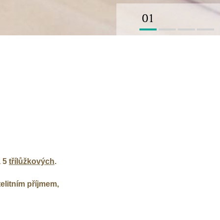
01
 5
třílůžkových
.
elitním příjmem,