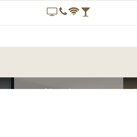
DVOULŮŽKOVÝ POKOJ S
T
MANŽELSKOU POSTELÍ
V
NEBO ODDĚLENÝMI
POSTELEMI