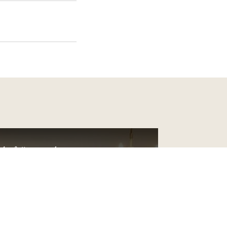
ŘÍLŮŽKOVÝ POKOJ S
ANOU