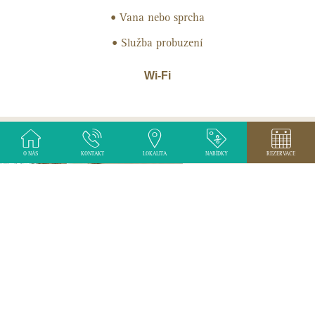
Vana nebo sprcha
Služba probuzení
Wi-Fi
O NÁS
KONTAKT
LOKALITA
NABÍDKY
REZERVACE